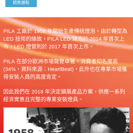
銷售據點
PILA 工廠於 1958 年開始生產傳統燈泡。由於轉型為
LED 技術的緣故，PILA LED 球泡於 2014 年首次上
市，LED 燈管則於 2017 年首次上市。
PILA 在部分歐洲市場聲譽卓著，消費者知名度高
(34%，資料來源：HeartBeat)，此外也在專業市場獲
得安裝人員的高度肯定。
因此我們在 2018 年決定擴展產品方案，供應一系列
經濟實惠且完整的專業安裝燈具。